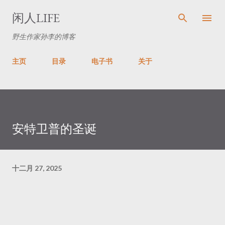
跳至主要内容
闲人LIFE
野生作家孙李的博客
主页
目录
电子书
关于
安特卫普的圣诞
十二月 27, 2025