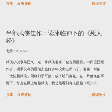
共享
发表评论
阅读全文
不足为奇了。第二个缺点则是客观性差，说到叙事者自己身上的
《三体》书迷，搞得没读完全书的我似乎成了异类。为了搞懂
事难免感觉有些虚假，要么像是假意自谦，要么成了自吹自擂。
「黑暗森林」「降维打击」，我终于花了一个星期，把三部曲从
而《我，克劳狄乌斯》的高明之处在于，克劳狄乌斯并非真正的
头到尾看完了。 三体 简单来说，三体系列讲的是地球与外星之间
主角，他是一个（涉身其中的）旁观者。这种一只脚在故事里，
的星际战争。这题材算得上复古，《三体》的内容与风格都让人
半部武侠佳作：读冰临神下的《死人
一只脚在故事外的第一人称叙事，不由得让我联想到毛姆的小
联想到上世纪四五十年代的经典科幻小说。 书中的外星人来自太
经》
说。（续集里克劳狄乌斯成了主角，导致故事趣味下降，这个后
阳系四光年之外的三体世界，这里有三个「太阳」。三个天体在
面再细说。） 如果要为《我，克劳狄乌斯》寻找一个主题，不妨
万有引力作用下的运动规律是著名的三体问题，也正是这套书标
七月 12, 2020
说这本书「揭露了君主制的丑恶」。绝对的权力是世上最大的诱
题的由来。现在已知三体问题是无法精确求解的，三个太阳的运
惑，这诱惑可以轻易地毁灭人性，把人变成怪物。 这本书的头号
行轨迹没有规律，这给三体人所在的行星造成极其严酷的生存环
武侠小说衰落已久，老一辈武侠名家「金古梁温黄」中四位已经
角色是克劳狄乌斯的祖母莉薇娅，她是天生的野心家，擅长阴谋
境。过于靠近或过于远离太阳都是致命的，三体文明被毁灭了无
作古 ，硕果仅存的温瑞安也好多年没出过新书了。名噪一时的
诡计，无恶不做。来欣赏一下她在这场权力游戏中的赫赫战功
数次，还有彻底坠入太阳的潜在危险。小说中借由电子游戏的形
「大陆新武侠」同样归于平淡，成了明日黄花。在一片萧条的环
吧！她的第一任丈夫是克劳狄乌斯的祖父，她怂恿他自立为帝，
式，模拟了三体文明反复诞生与毁灭的过程。虽然听上去很复
境下，每当在网上聊起武侠，我总能看到有人提起《死人经》，
被拒绝之后就开始勾引奥古斯都。她陷害奥古斯都的妻子，成功
杂，其实不过是在说：外星人处于水深火热中，有强烈的移民外
称赞其为近年来罕有的武侠佳作。我起了好奇心，花大概一周的
共享
发表评论
阅读全文
嫁给了奥古斯都，之后又毒死自己的前夫。在一场内战之后，奥
星的意愿。把三体问题换成其它危机，比如太阳衰败，这个故事
时间读完了《死人经》的第一卷《杀手少年》，聊聊想法。 这本
古斯都成了罗马帝国的统治者，而莉薇娅则统治着奥古斯都。为
同样成立。直到有一天，三体星接收到了地球发来的信号，发现
书开头部分写的一般，主角惨遭灭门报仇雪恨这种故事实在太老
了稳固自己的政治地位，她选定自己的儿子提贝里乌斯作为下一
地球是宜居星球，决定侵略地球。 考虑到三体人处于生死存亡之
套了。而且文字很平淡，人物对话写的尤其不好。写对话很考验