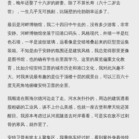
贵，晚年还娶了十六岁的娇妻。除了不算长寿（六十二岁去
世），一生几乎无可挑剔，比隔壁的伦勃朗幸运多了。
最后是河畔博物馆，我二十四日中午去的，没有多少游客，非常
安静。河畔博物馆坐落于旧港口码头，风格现代，外墙一半是红
色石墙，一半是波纹玻璃，远看像是交错堆叠起来的巨型货运集
装箱。不知是由于安静的氛围还是建筑风格，我总觉得那里更像
是图书馆，也的确有学生在里面学习。这里的展览偏重文化教
育，比如介绍安特卫普的城市历史和港口文化，我对此兴趣不
大。对我来说最有趣的是位于顶楼十层的观景台，可以三百六十
度无死角地俯瞰安特卫普的全景。
我顺道在斯海尔德河边走了走。河水灰扑扑的，周边的建筑透着
股粗砺的工业风，谈不上什么美感，也就一座古堡和摩天轮还算
醒目。我原本考虑过从河底隧道去对岸看看，可是实在敌不过刺
骨的寒风，就作罢了。
安特卫普有犹太人聚集区，我乘电车经过时，看到窗外身着传统