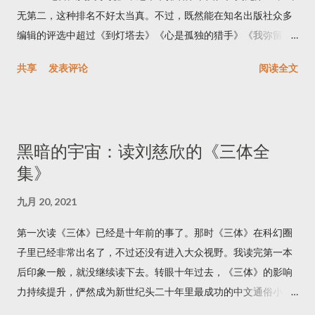
无第二，这种排名不好太当真。不过，既然能在知名出版社众多
编辑的评选中超过《到灯塔去》《心是孤独的猎手》《我弥留之
际》《蝇王》《太阳照常升起》等名作而排到这么高的位置，必
共享
发表评论
阅读全文
有其独到之处。后来我又看到乔治·R·R·马丁的推荐，他盛赞这本
小说以及BBC七十年代改编的电视剧版。我起了好奇心，连着把
《我，克劳狄乌斯》和续集《克劳狄乌斯神》都读完了。 克劳狄
乌斯是罗马帝国第四任皇帝。这两本书假托成克劳狄乌斯的回忆
黑暗的宇宙：读刘慈欣的《三体全
录，讲述了罗马帝国第一个王朝——朱里亚·克劳狄王朝——的历
集》
史。我的历史知识不足，无法鉴别书中哪些情节是史实，哪些是
虚构。不过我可以保证这是套精彩的小说。 作者最成功的策略是
九月 20, 2021
选取了巧妙的叙事视角。整套书都是用第一人称写的，天然地拉
近了读者与书中人物的距离；再加上作者自然晓畅的文字风格，
第一次读《三体》已经是十年前的事了。那时《三体》在科幻圈
仿佛真的是克劳狄乌斯向读者娓娓道来。第一人称也有缺点，不
子里已经非常出名了，不过还没有进入大众视野。我读完第一本
过都被作者有技巧地避过了。第一个缺点是叙事效率低，为了纠
后印象一般，就没继续读下去。转眼十年过去，《三体》的影响
正这一缺点，作者有时让克劳狄乌斯成了全知全能的叙事者：既
力持续提升，俨然成为新世纪头二十年里最成功的中文通俗小
然克劳狄乌斯是在晚年写回忆录，知道所有事件的前因后果也就
说。不仅国内互联网总提到《三体》，身边的外国朋友中也不乏