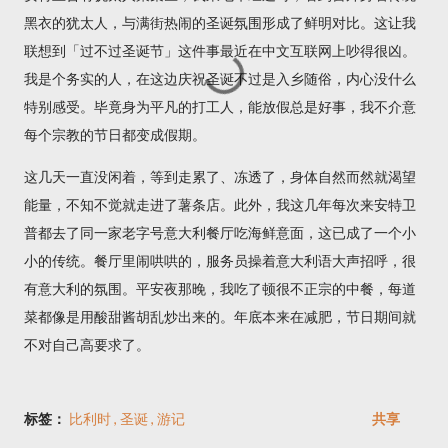
黑衣的犹太人，与满街热闹的圣诞氛围形成了鲜明对比。这让我
联想到「过不过圣诞节」这件事最近在中文互联网上吵得很凶。
我是个务实的人，在这边庆祝圣诞不过是入乡随俗，内心没什么
特别感受。毕竟身为平凡的打工人，能放假总是好事，我不介意
每个宗教的节日都变成假期。
这几天一直没闲着，等到走累了、冻透了，身体自然而然就渴望
能量，不知不觉就走进了薯条店。此外，我这几年每次来安特卫
普都去了同一家老字号意大利餐厅吃海鲜意面，这已成了一个小
小的传统。餐厅里闹哄哄的，服务员操着意大利语大声招呼，很
有意大利的氛围。平安夜那晚，我吃了顿很不正宗的中餐，每道
菜都像是用酸甜酱胡乱炒出来的。年底本来在减肥，节日期间就
不对自己高要求了。
标签：
比利时
圣诞
游记
共享