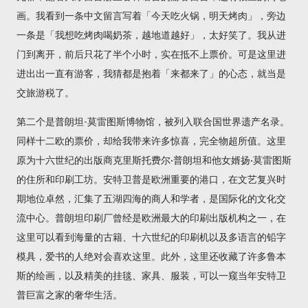
画。我看到一条中文留言写着「今天吃火锅，明天烤肉」，旁边
一条是「我想吃烤肉喝奶茶，越地道越好」，太好笑了。我从进
门到离开，前后只花了半个小时，实在抵不上票价。可是这里进
进出出一直有游客，我猜都是抱着「来都来了」的心态，就当是
交旅游税了。
第二个是普朗坦-莫雷图斯博物馆，被列入联合国世界遗产名录。
同样十二欧的票价，却给我带来许多惊喜，完全物超所值。这里
原为十六世纪的出版商克里斯托费尔·普朗坦和他女婿扬·莫雷图斯
的住所和印刷工坊。安特卫普是欧洲重要的港口，在文艺复兴时
期地位卓然，汇集了五湖四海的商人和学者，是国际化的文化交
流中心。普朗坦印刷厂曾经是欧洲最大的印刷出版机构之一，在
这里可以看到海量的古籍、十六世纪的印刷机以及多语言的铅字
模具，爱书的人绝对会喜欢这里。此外，这里还收藏了许多鲁本
斯的绘画，以及精美的挂毯、家具、服装，可以一窥当年安特卫
普巨富之家的奢华生活。