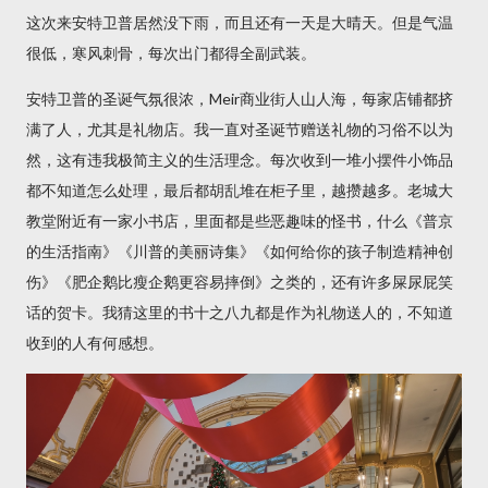
这次来安特卫普居然没下雨，而且还有一天是大晴天。但是气温
很低，寒风刺骨，每次出门都得全副武装。
安特卫普的圣诞气氛很浓，Meir商业街人山人海，每家店铺都挤
满了人，尤其是礼物店。我一直对圣诞节赠送礼物的习俗不以为
然，这有违我极简主义的生活理念。每次收到一堆小摆件小饰品
都不知道怎么处理，最后都胡乱堆在柜子里，越攒越多。老城大
教堂附近有一家小书店，里面都是些恶趣味的怪书，什么《普京
的生活指南》《川普的美丽诗集》《如何给你的孩子制造精神创
伤》《肥企鹅比瘦企鹅更容易摔倒》之类的，还有许多屎尿屁笑
话的贺卡。我猜这里的书十之八九都是作为礼物送人的，不知道
收到的人有何感想。