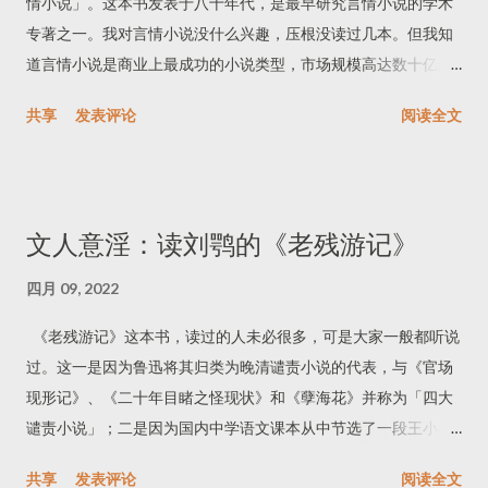
情小说」。这本书发表于八十年代，是最早研究言情小说的学术
专著之一。我对言情小说没什么兴趣，压根没读过几本。但我知
道言情小说是商业上最成功的小说类型，市场规模高达数十亿美
元。作为一个喜欢阅读与写作的人，我觉得自己应该了解一些关
共享
发表评论
阅读全文
于言情小说的基本常识。 这是一本学术味很强的书，读起来不是
太轻松。比方说，书中动不动就出现这样的句子：「假若这个文
类至关重要的生成母体就是读者对于它的理解，那么，我将试图
确定，同样的叙事功能序列是否适用于这些文本中的每一部。」
文人意淫：读刘鹗的《老残游记》
「经由与被视为『他者』的人建立关系而获得的独立自主和差异
感，以及通过与一个和自我几难分辨的个体的结合来实现界限的
四月 09, 2022
消解和个体意识的消失。」有时会觉得文字绕来绕去，把很简单
《老残游记》这本书，读过的人未必很多，可是大家一般都听说
的事情说得很高深很麻烦。不过书中举了大量实例，只要耐心一
过。这一是因为鲁迅将其归类为晚清谴责小说的代表，与《官场
点，不难明白作者想要表达的意思。跨过表面的阅读门槛后，会
现形记》、《二十年目睹之怪现状》和《孽海花》并称为「四大
发现学术著作的好处：干货多，逻辑性强，有创见。 由于原著出
谴责小说」；二是因为国内中学语文课本从中节选了一段王小玉
版时间太早，有些内容难免过时了，作者本人也在引言中对此表
说书，所以都有印象。 谈到中国古典文学，成就最高的是诗歌和
示遗憾。流行小说更新换代很快，这本书中讨论的历史言情小说
共享
发表评论
阅读全文