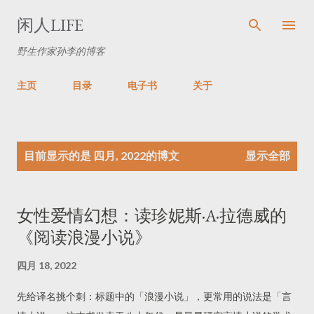
跳至主要内容
闲人LIFE
野生作家孙李的博客
主页
目录
电子书
关于
博
目前显示的是 四月, 2022的博文
显示全部
文
女性爱情幻想：读珍妮斯·A·拉德威的
《阅读浪漫小说》
四月 18, 2022
先给译名挑个刺：标题中的「浪漫小说」，更常用的说法是「言