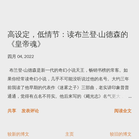
散文，小说就不太行。除了四大名著、《金瓶梅》、《聊斋志
（Bodice ripper，直译是「紧身胸衣撕裂者」，这个名字非常生
异》等十来部耳熟能详的佳作，剩下的都很乏味。古代小说是文
动，不难想像书中都是些什么内容），在七十年代红极一时，不
学末流，作者和读者都不怎么认真，成就自然有限。就拿《老残
过从八十年代初就开始退流行了。一个当代的言情小说读者，恐
游记》来说，虽然名声在外，几乎被当成一部古典名著，其实算
怕根本没读过这本书里提到的那些老古董。尽管如此，人性是永
高设定，低情节：读布兰登·山德森的
不上多么好的小说。 《老残游记》的亮点全在文字上。作者笔力
恒不变的，书中对言情小说读者的分析依然具有价值。 全书分为
《皇帝魂》
相当了得，写得一手好文章。王小玉说书这一段以文字写声音，
六章。第一章没有直接谈言情小说，而是探讨美国书籍出版发行
历来为人称赞。书中写景色也是一绝，写湖，写泉，写山，把山
的变革历程。这一角度很巧妙，作者确实独有见地。书籍拥有文
四月 04, 2022
东的好景色都写进去了。这些语文课本里都有，我就不多说了。
化与商品的双重属性。在出版业发展初期，无疑更重视文化，只
书里的人物对话也很生动，我摘一段第十三回翠环讲嫖客写诗：
布兰登·山德森是新一代的奇幻小说天王，畅销书榜的常客。如
服务于少数文人雅士。随着普通民众识字率上升，印刷技术、销
「我在二十里铺的时候，过往客人见的很多，也常有题诗在墙上
果你经常读奇幻小说，几乎不可能没听说过他的名号。大约三年
售渠道的发展，书商可以将海量廉价书籍卖给消费者，成了一门
的，我最喜欢请他们讲给我听。听来听去，大约不过两个意思：
前我读了他早期的代表作《迷雾之子》三部曲，老实讲印象普普
有利可图的生意。商业的本质是牟利，资本家并不在乎书籍的质
体面些的人总无非说自己才气怎么大，天下人都不认识他；次一
通通，觉得有点名不符实。他后来写的《飓光志》名气更大，但
量，重点是能赚多少钱，卖一本书和卖一罐豆子、一块肥皂没有
等的人呢，就无非说那个姐儿长的怎么好，同他怎么样的恩爱。
实在太长了，又不知道要等多少年才能写完，所以一直没有读。
区别。然而每一本书都是独特的，如何才能像豆子、肥皂一样保
共享
发表评论
阅读全文
……那些说姐儿们长得好的，无非却是我们眼面前的几个人，有的
偶然看到了这本短篇集《皇帝魂》，想着短篇读起来比较轻松，
持稳定持久的销量呢？答案就是类型小说，打造内容、风格统一
连鼻子眼睛还没有长的周全呢，他们不是比他西施，就是比他王
就又尝试了一次他的小说。 布兰登·山德森有两个突出的强项：
的品牌丛书，培养出固定的读者群，侦探小说、科幻小说、西部
嫱；不是说他沉鱼落雁，就是说他闭月羞花。王嫱俺不知道他老
一是魔法系统的设定。奇幻小说里总少不了魔法，他在这方面有
小说就是这样诞生的。 书中提到：「海西（禾林出版社的推销
较新的博文
主页
较旧的博文