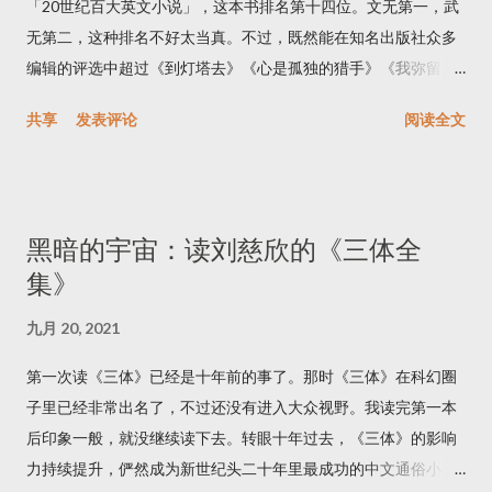
「20世纪百大英文小说」，这本书排名第十四位。文无第一，武
无第二，这种排名不好太当真。不过，既然能在知名出版社众多
编辑的评选中超过《到灯塔去》《心是孤独的猎手》《我弥留之
际》《蝇王》《太阳照常升起》等名作而排到这么高的位置，必
共享
发表评论
阅读全文
有其独到之处。后来我又看到乔治·R·R·马丁的推荐，他盛赞这本
小说以及BBC七十年代改编的电视剧版。我起了好奇心，连着把
《我，克劳狄乌斯》和续集《克劳狄乌斯神》都读完了。 克劳狄
乌斯是罗马帝国第四任皇帝。这两本书假托成克劳狄乌斯的回忆
黑暗的宇宙：读刘慈欣的《三体全
录，讲述了罗马帝国第一个王朝——朱里亚·克劳狄王朝——的历
集》
史。我的历史知识不足，无法鉴别书中哪些情节是史实，哪些是
虚构。不过我可以保证这是套精彩的小说。 作者最成功的策略是
九月 20, 2021
选取了巧妙的叙事视角。整套书都是用第一人称写的，天然地拉
近了读者与书中人物的距离；再加上作者自然晓畅的文字风格，
第一次读《三体》已经是十年前的事了。那时《三体》在科幻圈
仿佛真的是克劳狄乌斯向读者娓娓道来。第一人称也有缺点，不
子里已经非常出名了，不过还没有进入大众视野。我读完第一本
过都被作者有技巧地避过了。第一个缺点是叙事效率低，为了纠
后印象一般，就没继续读下去。转眼十年过去，《三体》的影响
正这一缺点，作者有时让克劳狄乌斯成了全知全能的叙事者：既
力持续提升，俨然成为新世纪头二十年里最成功的中文通俗小