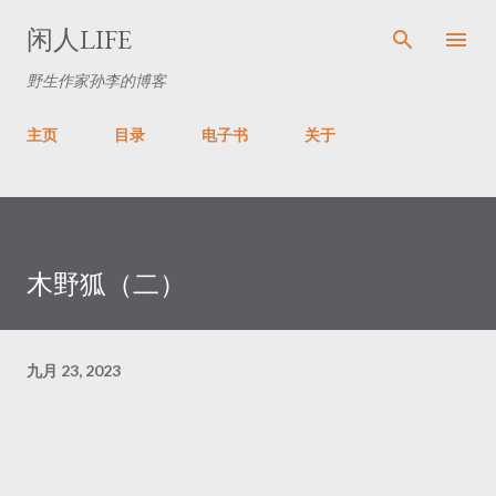
跳至主要内容
闲人LIFE
野生作家孙李的博客
主页
目录
电子书
关于
木野狐（二）
九月 23, 2023