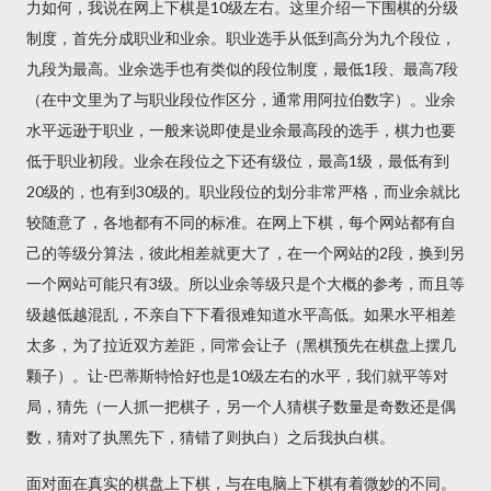
力如何，我说在网上下棋是10级左右。这里介绍一下围棋的分级
制度，首先分成职业和业余。职业选手从低到高分为九个段位，
九段为最高。业余选手也有类似的段位制度，最低1段、最高7段
（在中文里为了与职业段位作区分，通常用阿拉伯数字）。业余
水平远逊于职业，一般来说即使是业余最高段的选手，棋力也要
低于职业初段。业余在段位之下还有级位，最高1级，最低有到
20级的，也有到30级的。职业段位的划分非常严格，而业余就比
较随意了，各地都有不同的标准。在网上下棋，每个网站都有自
己的等级分算法，彼此相差就更大了，在一个网站的2段，换到另
一个网站可能只有3级。所以业余等级只是个大概的参考，而且等
级越低越混乱，不亲自下下看很难知道水平高低。如果水平相差
太多，为了拉近双方差距，同常会让子（黑棋预先在棋盘上摆几
颗子）。让-巴蒂斯特恰好也是10级左右的水平，我们就平等对
局，猜先（一人抓一把棋子，另一个人猜棋子数量是奇数还是偶
数，猜对了执黑先下，猜错了则执白）之后我执白棋。
面对面在真实的棋盘上下棋，与在电脑上下棋有着微妙的不同。