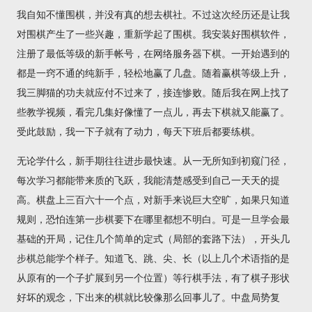
我自知不懂围棋，并没有真的想去棋社。不过这次经历还是让我
对围棋产生了一些兴趣，重新学起了围棋。我安装好围棋软件，
注册了最低等级的新手帐号，在网络服务器下棋。一开始遇到的
都是一窍不通的纯新手，轻松地赢了几盘。随着赢棋等级上升，
我三脚猫的功夫就应付不过来了，接连惨败。随后我在网上找了
些教学视频，看完几集好像懂了一点儿，再去下棋就又能赢了。
受此鼓励，我一下子就有了动力，每天下班后都要练棋。
无论学什么，新手期往往进步最快速。从一无所知到初窥门径，
每次学习都能带来质的飞跃，我能清楚感受到自己一天天的提
高。棋盘上三百六十一个点，对新手来说巨大空旷，如果只知道
规则，恐怕连第一步棋要下在哪里都想不明白。可是一旦学会最
基础的开局，记住几个简单的定式（局部的套路下法），开头几
步棋总能学个样子。知道飞、跳、尖、长（以上几个术语指的是
从原有的一个子扩展到另一个位置）等行棋手法，有了棋子形状
好坏的观念，下出来的棋就比较像那么回事儿了。中盘局势复