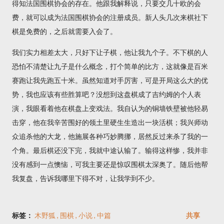
得知法国围棋协会的存在。他跟我解释说，只要交几十欧的会
费，就可以成为法国围棋协会的注册成员。新人头几次来棋社下
棋是免费的，之后就需要入会了。
我们实力相差太大，只好下让子棋，他让我九个子。不下棋的人
恐怕不清楚让九子是什么概念，打个简单的比方，这就像是百米
赛跑让我先跑五十米。虽然知道对手厉害，可是开局这么大的优
势，我也应该有些胜算吧？没想到这盘棋成了吉约姆的个人表
演，我眼看着他在棋盘上变戏法。我自认为的铜墙铁壁被他轻易
击穿，他在我辛苦围好的领土里硬生生造出一块活棋；我兴师动
众追杀他的大龙，他施展各种巧妙腾挪，居然反过来杀了我的一
个角。最后棋还没下完，我就中途认输了。输得这样惨，我并非
没有感到一点懊恼，可我主要还是惊叹围棋太深奥了。随后他帮
我复盘，告诉我哪里下得不对，让我学到不少。
标签：
木野狐
围棋
小说
中篇
共享