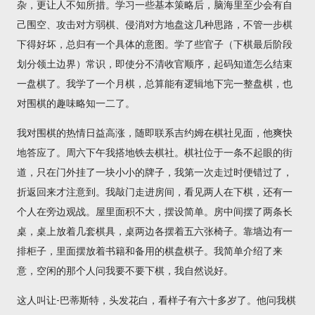
杂，更让人不知所措。学习一些基本策略后，脑海里至少会有自
己围空、攻击对方弱棋、侵消对方地盘这几种思路，不管一步棋
下得好坏，总归有一个具体的意图。学了些官子（下棋最后阶段
划分领土边界）常识，即使分不清收官顺序，起码知道怎么结束
一盘棋了。我学了一个月棋，总算能有逻辑地下完一整盘棋，也
对围棋的趣味略知一二了。
我对围棋的热情日益高涨，随即联系吉约姆在棋社见面，他爽快
地答应了。周六下午我搭地铁去棋社。棋社位于一条不起眼的街
道，只在门外挂了一块小小的牌子，我第一次走过时便错过了，
折返回来才注意到。我敲门走进房间，看见两人在下棋，还有一
个人在旁边观战。屋里面积不大，摆设简单。房中间摆了两条长
桌，桌上放着几套棋具，桌两边各摆着五六张椅子。靠墙边有一
排柜子，里面摆放着书籍和备用的棋盘棋子。我简单介绍了来
意，空闲的那个人问我要不要下棋，我自然说好。
这人叫让-巴蒂斯特，头发花白，看样子有六十多岁了。他问我棋