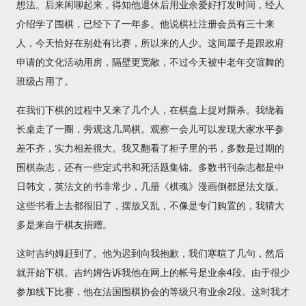
想法。后来闲聊起来，得知他退休后用业余爱好打发时间，经人
介绍学了围棋，已经下了一年多。他说棋社注册会员有三十来
人，今天恰好在别处有比赛，所以来的人少。这间屋子是跟政府
申请的文化活动用房，隔壁更宽敞，不过今天被中老年交谊舞的
班级占用了。
在我们下棋的过程中又来了几个人，在棋盘上捉对厮杀。我绕着
长桌走了一圈，旁观这几局棋。观察一会儿可以发现大家水平参
差不齐，实力相差很大。我又翻看了柜子里的书，多数是过期的
围棋杂志，还有一些定式书和死活题集锦。多数书刊杂志都是中
日韩文，英法文的书非常少，几册《棋魂》漫画倒都是法文版。
这些书看上去都很旧了，摆放又乱，不像是专门购置的，我猜大
多是来自于棋友捐赠。
这时吉约姆赶到了。他为迟到向我抱歉，我们寒暄了几句，然后
就开始下棋。吉约姆告诉我他在网上的帐号是业余4段。由于很少
参加线下比赛，他在法国围棋协会的等级只有业余2段。这时我才