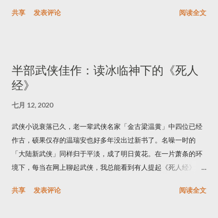
然克劳狄乌斯是在晚年写回忆录，知道所有事件的前因后果也就
说。不仅国内互联网总提到《三体》，身边的外国朋友中也不乏
共享
发表评论
阅读全文
不足为奇了。第二个缺点则是客观性差，说到叙事者自己身上的
《三体》书迷，搞得没读完全书的我似乎成了异类。为了搞懂
事难免感觉有些虚假，要么像是假意自谦，要么成了自吹自擂。
「黑暗森林」「降维打击」，我终于花了一个星期，把三部曲从
而《我，克劳狄乌斯》的高明之处在于，克劳狄乌斯并非真正的
头到尾看完了。 三体 简单来说，三体系列讲的是地球与外星之间
主角，他是一个（涉身其中的）旁观者。这种一只脚在故事里，
的星际战争。这题材算得上复古，《三体》的内容与风格都让人
半部武侠佳作：读冰临神下的《死人
一只脚在故事外的第一人称叙事，不由得让我联想到毛姆的小
联想到上世纪四五十年代的经典科幻小说。 书中的外星人来自太
经》
说。（续集里克劳狄乌斯成了主角，导致故事趣味下降，这个后
阳系四光年之外的三体世界，这里有三个「太阳」。三个天体在
面再细说。） 如果要为《我，克劳狄乌斯》寻找一个主题，不妨
万有引力作用下的运动规律是著名的三体问题，也正是这套书标
七月 12, 2020
说这本书「揭露了君主制的丑恶」。绝对的权力是世上最大的诱
题的由来。现在已知三体问题是无法精确求解的，三个太阳的运
惑，这诱惑可以轻易地毁灭人性，把人变成怪物。 这本书的头号
行轨迹没有规律，这给三体人所在的行星造成极其严酷的生存环
武侠小说衰落已久，老一辈武侠名家「金古梁温黄」中四位已经
角色是克劳狄乌斯的祖母莉薇娅，她是天生的野心家，擅长阴谋
境。过于靠近或过于远离太阳都是致命的，三体文明被毁灭了无
作古 ，硕果仅存的温瑞安也好多年没出过新书了。名噪一时的
诡计，无恶不做。来欣赏一下她在这场权力游戏中的赫赫战功
数次，还有彻底坠入太阳的潜在危险。小说中借由电子游戏的形
「大陆新武侠」同样归于平淡，成了明日黄花。在一片萧条的环
吧！她的第一任丈夫是克劳狄乌斯的祖父，她怂恿他自立为帝，
式，模拟了三体文明反复诞生与毁灭的过程。虽然听上去很复
境下，每当在网上聊起武侠，我总能看到有人提起《死人经》，
被拒绝之后就开始勾引奥古斯都。她陷害奥古斯都的妻子，成功
杂，其实不过是在说：外星人处于水深火热中，有强烈的移民外
称赞其为近年来罕有的武侠佳作。我起了好奇心，花大概一周的
共享
发表评论
阅读全文
嫁给了奥古斯都，之后又毒死自己的前夫。在一场内战之后，奥
星的意愿。把三体问题换成其它危机，比如太阳衰败，这个故事
时间读完了《死人经》的第一卷《杀手少年》，聊聊想法。 这本
古斯都成了罗马帝国的统治者，而莉薇娅则统治着奥古斯都。为
同样成立。直到有一天，三体星接收到了地球发来的信号，发现
书开头部分写的一般，主角惨遭灭门报仇雪恨这种故事实在太老