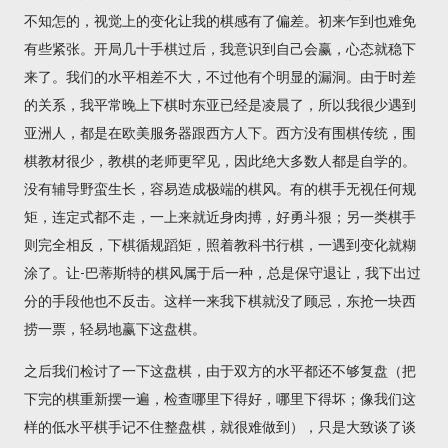
不知怎的，视觉上的变化让我的棋感有了偏差。初来乍到也难免
有些紧张。开局几十手棋过后，我意识到自己会赢，心态就稳下
来了。我们的水平相差不大，不过他有个明显的漏洞。由于时差
的关系，我平常晚上下棋时东亚已经是凌晨了，所以我很少遇到
亚洲人，都是在欧美服务器跟西方人下。西方没有围棋传统，围
棋教材很少，教棋的老师更罕见，因此绝大多数人都是自学的。
没有辅导野蛮生长，容易造成极端的棋风。有的棋手无视任何规
矩，连定式都不走，一上来就近身肉搏，好勇斗狠；另一类棋手
则完全相反，下棋循规蹈矩，照着教科书行棋，一遇到变化就糊
涂了。让-巴蒂斯特的棋风属于后一种，总是保守退让，我下出过
分的手段他也不反击。这样一来我下棋就没了顾忌，东抢一块西
捞一票，轻易地赢下这盘棋。
之后我们检讨了一下这盘棋，由于双方的水平都还不够复盘（把
下完的棋重新摆一遍，检查哪里下得好，哪里下得坏；像我们这
样的低水平棋手记不住整盘棋，就很难做到），只是大致谈了谈