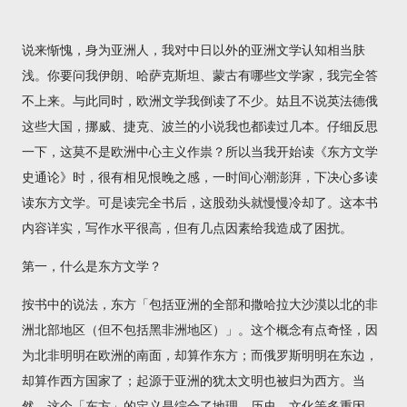
说来惭愧，身为亚洲人，我对中日以外的亚洲文学认知相当肤
浅。你要问我伊朗、哈萨克斯坦、蒙古有哪些文学家，我完全答
不上来。与此同时，欧洲文学我倒读了不少。姑且不说英法德俄
这些大国，挪威、捷克、波兰的小说我也都读过几本。仔细反思
一下，这莫不是欧洲中心主义作祟？所以当我开始读《东方文学
史通论》时，很有相见恨晚之感，一时间心潮澎湃，下决心多读
读东方文学。可是读完全书后，这股劲头就慢慢冷却了。这本书
内容详实，写作水平很高，但有几点因素给我造成了困扰。
第一，什么是东方文学？
按书中的说法，东方「包括亚洲的全部和撒哈拉大沙漠以北的非
洲北部地区（但不包括黑非洲地区）」。这个概念有点奇怪，因
为北非明明在欧洲的南面，却算作东方；而俄罗斯明明在东边，
却算作西方国家了；起源于亚洲的犹太文明也被归为西方。当
然，这个「东方」的定义是综合了地理、历史、文化等多重因