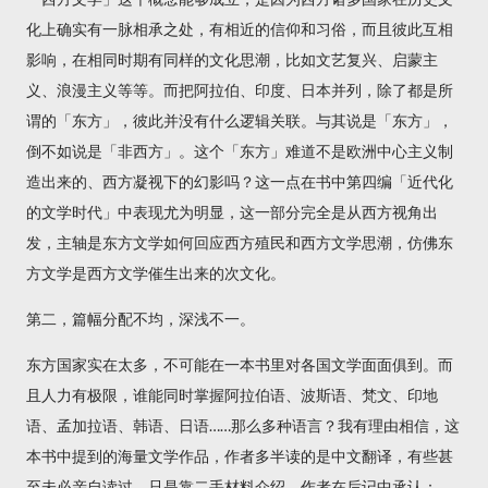
化上确实有一脉相承之处，有相近的信仰和习俗，而且彼此互相
影响，在相同时期有同样的文化思潮，比如文艺复兴、启蒙主
义、浪漫主义等等。而把阿拉伯、印度、日本并列，除了都是所
谓的「东方」，彼此并没有什么逻辑关联。与其说是「东方」，
倒不如说是「非西方」。这个「东方」难道不是欧洲中心主义制
造出来的、西方凝视下的幻影吗？这一点在书中第四编「近代化
的文学时代」中表现尤为明显，这一部分完全是从西方视角出
发，主轴是东方文学如何回应西方殖民和西方文学思潮，仿佛东
方文学是西方文学催生出来的次文化。
第二，篇幅分配不均，深浅不一。
东方国家实在太多，不可能在一本书里对各国文学面面俱到。而
且人力有极限，谁能同时掌握阿拉伯语、波斯语、梵文、印地
语、孟加拉语、韩语、日语……那么多种语言？我有理由相信，这
本书中提到的海量文学作品，作者多半读的是中文翻译，有些甚
至未必亲自读过，只是靠二手材料介绍。作者在后记中承认：