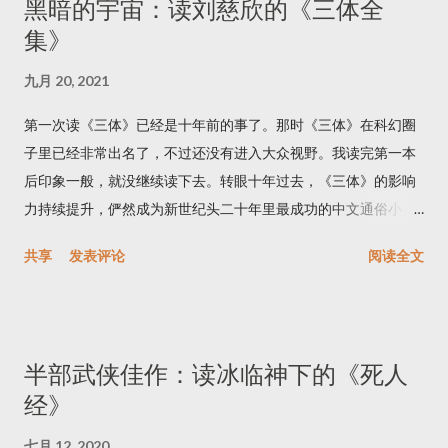
黑暗的宇宙：读刘慈欣的《三体全
录，讲述了罗马帝国第一个王朝——朱里亚·克劳狄王朝——的历
集》
史。我的历史知识不足，无法鉴别书中哪些情节是史实，哪些是
虚构。不过我可以保证这是套精彩的小说。 作者最成功的策略是
九月 20, 2021
选取了巧妙的叙事视角。整套书都是用第一人称写的，天然地拉
近了读者与书中人物的距离；再加上作者自然晓畅的文字风格，
第一次读《三体》已经是十年前的事了。那时《三体》在科幻圈
仿佛真的是克劳狄乌斯向读者娓娓道来。第一人称也有缺点，不
子里已经非常出名了，不过还没有进入大众视野。我读完第一本
过都被作者有技巧地避过了。第一个缺点是叙事效率低，为了纠
后印象一般，就没继续读下去。转眼十年过去，《三体》的影响
正这一缺点，作者有时让克劳狄乌斯成了全知全能的叙事者：既
力持续提升，俨然成为新世纪头二十年里最成功的中文通俗小
然克劳狄乌斯是在晚年写回忆录，知道所有事件的前因后果也就
说。不仅国内互联网总提到《三体》，身边的外国朋友中也不乏
共享
发表评论
阅读全文
不足为奇了。第二个缺点则是客观性差，说到叙事者自己身上的
《三体》书迷，搞得没读完全书的我似乎成了异类。为了搞懂
事难免感觉有些虚假，要么像是假意自谦，要么成了自吹自擂。
「黑暗森林」「降维打击」，我终于花了一个星期，把三部曲从
而《我，克劳狄乌斯》的高明之处在于，克劳狄乌斯并非真正的
头到尾看完了。 三体 简单来说，三体系列讲的是地球与外星之间
主角，他是一个（涉身其中的）旁观者。这种一只脚在故事里，
的星际战争。这题材算得上复古，《三体》的内容与风格都让人
半部武侠佳作：读冰临神下的《死人
一只脚在故事外的第一人称叙事，不由得让我联想到毛姆的小
联想到上世纪四五十年代的经典科幻小说。 书中的外星人来自太
经》
说。（续集里克劳狄乌斯成了主角，导致故事趣味下降，这个后
阳系四光年之外的三体世界，这里有三个「太阳」。三个天体在
面再细说。） 如果要为《我，克劳狄乌斯》寻找一个主题，不妨
万有引力作用下的运动规律是著名的三体问题，也正是这套书标
七月 12, 2020