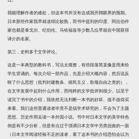
我能理解作者的难处，但这本书并没有达成我开阔眼界的预期。
日本那些作家我早就读得比较熟，而书中提到的印度、阿拉伯作
家也都是泰戈尔、纪伯伦、马哈福兹等少数几位早就在中国获得
译介的名家。
第三，史料多于文学评论。
这是一本典型的教科书，写法太规整，有些段落简直像是用来给
学生背诵的。每次介绍一部作品，先是介绍大概内容，然后说反
映了什么思想（批判封建教条、殖民主义，歌颂自由之类的），
在文学发展中起到什么作用，而纯粹的文学批评则很少。以至于
读完了书中的介绍，我依然无法判断一本书的好坏、值不值得买
来看。我们这些普通读者毕竟不是搞学术研究的，不会为了主题
思想、历史作用去读一本外国小说。书中对日本文学的美学特色
倒是有不少分析，但是有点过于强调日本文学中另类扭曲的一面
（日本文学阅读经验不足的读者，看了这本书的介绍恐怕会以为