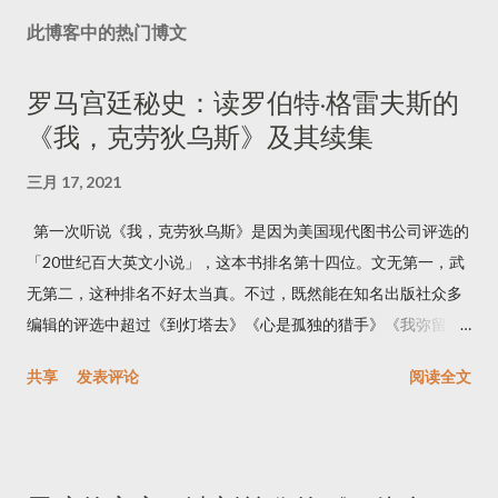
此博客中的热门博文
罗马宫廷秘史：读罗伯特·格雷夫斯的
《我，克劳狄乌斯》及其续集
三月 17, 2021
第一次听说《我，克劳狄乌斯》是因为美国现代图书公司评选的
「20世纪百大英文小说」，这本书排名第十四位。文无第一，武
无第二，这种排名不好太当真。不过，既然能在知名出版社众多
编辑的评选中超过《到灯塔去》《心是孤独的猎手》《我弥留之
际》《蝇王》《太阳照常升起》等名作而排到这么高的位置，必
共享
发表评论
阅读全文
有其独到之处。后来我又看到乔治·R·R·马丁的推荐，他盛赞这本
小说以及BBC七十年代改编的电视剧版。我起了好奇心，连着把
《我，克劳狄乌斯》和续集《克劳狄乌斯神》都读完了。 克劳狄
乌斯是罗马帝国第四任皇帝。这两本书假托成克劳狄乌斯的回忆