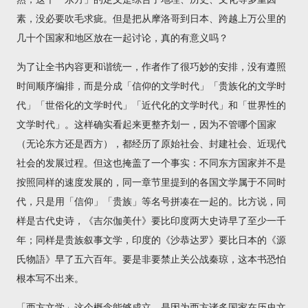
素，没必要吹毛求疵。但是把从摩洛哥到日本、跨越上万公里的
几十个国家和地区放在一起讨论，真的有意义吗？
为了让全书内容更和谐统一，作者作了很巧妙的安排，没有遵照
时间顺序编排，而是分成「信仰的文学时代」「贵族化的文学时
代」「世俗化的文学时代」「近代化的文学时代」和「世界性的
文学时代」。这样确实看起来更整齐划一，因为不管哪个国家
（无论东方还是西方），都经历了原始社会、封建社会、近现代
社会的发展过程。但这也掩盖了一个事实：不同东方国家并不是
按照同样的速度发展的，同一章节里提到的各国文学属于不同时
代，只是用「信仰」「贵族」等名号拼凑在一起的。比方说，同
样是古代史诗，《吉尔伽美什》要比印度两大史诗早了至少一千
年；同样是贵族叙事文学，印度的《沙恭达罗》要比日本的《源
氏物語》早了五六百年。要是非要禁止关公战秦琼，这本书恐怕
根本写不出来。
「西方文学」这个概念能够成立，是因为西方诸多国家在历史文