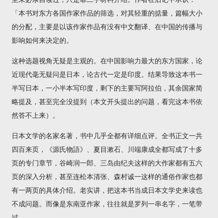
「本书对东方各国作家作品的筛选，对其轻重的掂量，篇幅大小
的分配，主要是以该作家作品有没有中文翻译、在中国的传播与
影响如何来决定的。
这种选题视角无疑是主观的。在中国影响力最大的东方国家，论
近现代毫无疑问是日本，论古代一定是印度。结果导致这本书一
半写日本，一小半本写印度，剩下的主要写阿拉伯，其余国家简
略提及，甚至完全没提到（本文开头提出的问题，看完这本书依
然答不上来）。
日本文学的名家名著，书中几乎全都有详细点评。全书正文一共
四百来页，《源氏物語》、夏目漱石、川端康成全都写成了十多
页的专门章节，谷崎润一郎、三岛由纪夫这样的大作家都有五六
页的深入分析，甚至连松本清张、森村诚一这样的通俗作家也都
有一两页的具体介绍。老实讲，把这本书当成日本文学史来读也
不成问题。而像是东南亚作家，往往就是罗列一串名字，一笔带
过。