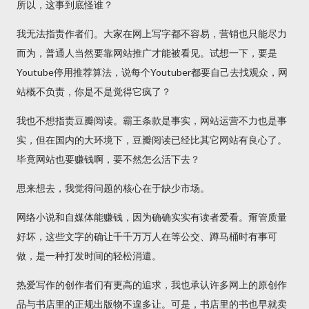
所以，这事到底怪谁？
我无法指责作者们。大家在网上写字都不容易，营销也只能尽力
而为，普通人当然要靠网站推广才能被看见。试想一下，要是
Youtube停用推荐算法，说每个Youtuber都要自己去找观众，网
站概不负责，你是不是觉得它疯了？
我也不想指责豆瓣阅读。霸王条款是事实，网站运营不力也是事
实，但在国内的大环境下，豆瓣阅读已经比其它网站有良心了。
毕竟网站也要赚钱啊，要不然怎么活下去？
思来想去，我觉得问题的核心在于缺少市场。
网络小说和自媒体能赚钱，因为确确实实有读者爱看。甭管质量
好坏，这些文字的确让千千万万人在等公交、蹲马桶时有事可
做，是一种打发时间的轻松消遣。
热爱写作的创作者们有更高的追求，我也承认许多网上的原创作
品与书店里的正规出版物不遑多让。可是，书店里的书也早就卖