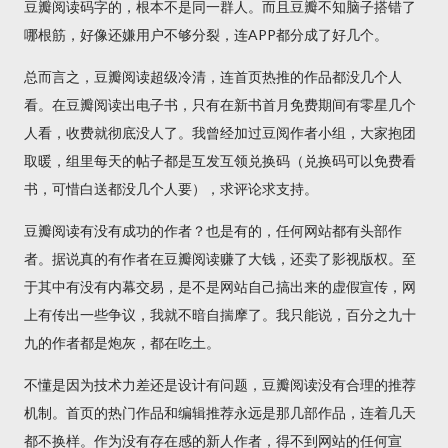
豆瓣阅读码字的，根本不是同一群人。而且豆瓣不知脑子搭错了
哪根筋，好像还嫌用户不够分裂，连APP都分成了好几个。
总而言之，豆瓣阅读超级冷清，连首页热推的作品都没几个人
看。在豆瓣阅读出电子书，只有在新书首月免费期间有零星几个
人看，收费就彻底没人了。我曾经加过豆阅作者小组，大家抱团
取暖，组里每天的帖子都是互发互领兑换码（兑换码可以免费看
书，可惜白送都没几个人要），求评论求支持。
豆瓣阅读有没有成功的作者？也是有的，任何网站都有头部作
者。据说真的有作者在豆瓣阅读赚了大钱，还卖了影视版权。至
于其中有没有内幕交易，是不是网站自己搞出来的虚假宣传，网
上有传出一些争议，我就不暗自揣摩了。我只能说，百分之九十
九的作者都是炮灰，都在吃土。
不懂是因为技术力差还是设计有问题，豆瓣阅读没有合理的推荐
机制。首页的热门作品和编辑推荐永远是那几部作品，连着几天
都不换样。作为没有存在感的新人作者，得不到网站的任何宣