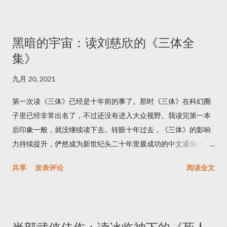
小说以及BBC七十年代改编的电视剧版。我起了好奇心，连着把
《我，克劳狄乌斯》和续集《克劳狄乌斯神》都读完了。 克劳狄
乌斯是罗马帝国第四任皇帝。这两本书假托成克劳狄乌斯的回忆
黑暗的宇宙：读刘慈欣的《三体全
录，讲述了罗马帝国第一个王朝——朱里亚·克劳狄王朝——的历
集》
史。我的历史知识不足，无法鉴别书中哪些情节是史实，哪些是
虚构。不过我可以保证这是套精彩的小说。 作者最成功的策略是
九月 20, 2021
选取了巧妙的叙事视角。整套书都是用第一人称写的，天然地拉
近了读者与书中人物的距离；再加上作者自然晓畅的文字风格，
第一次读《三体》已经是十年前的事了。那时《三体》在科幻圈
仿佛真的是克劳狄乌斯向读者娓娓道来。第一人称也有缺点，不
子里已经非常出名了，不过还没有进入大众视野。我读完第一本
过都被作者有技巧地避过了。第一个缺点是叙事效率低，为了纠
后印象一般，就没继续读下去。转眼十年过去，《三体》的影响
正这一缺点，作者有时让克劳狄乌斯成了全知全能的叙事者：既
力持续提升，俨然成为新世纪头二十年里最成功的中文通俗小
然克劳狄乌斯是在晚年写回忆录，知道所有事件的前因后果也就
说。不仅国内互联网总提到《三体》，身边的外国朋友中也不乏
共享
发表评论
阅读全文
不足为奇了。第二个缺点则是客观性差，说到叙事者自己身上的
《三体》书迷，搞得没读完全书的我似乎成了异类。为了搞懂
事难免感觉有些虚假，要么像是假意自谦，要么成了自吹自擂。
「黑暗森林」「降维打击」，我终于花了一个星期，把三部曲从
而《我，克劳狄乌斯》的高明之处在于，克劳狄乌斯并非真正的
头到尾看完了。 三体 简单来说，三体系列讲的是地球与外星之间
主角，他是一个（涉身其中的）旁观者。这种一只脚在故事里，
的星际战争。这题材算得上复古，《三体》的内容与风格都让人