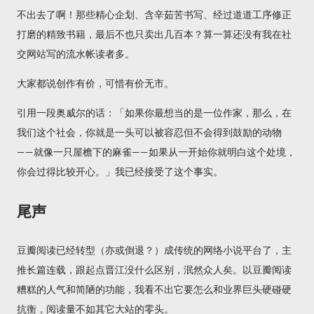
不出去了啊！那些精心企划、含辛茹苦书写、经过道道工序修正
打磨的精致书籍，最后不也只卖出几百本？算一算还没有我在社
交网站写的流水帐读者多。
大家都说创作有价，可惜有价无市。
引用一段奥威尔的话：「如果你最想当的是一位作家，那么，在
我们这个社会，你就是一头可以被容忍但不会得到鼓励的动物
——就像一只屋檐下的麻雀——如果从一开始你就明白这个处境，
你会过得比较开心。」我已经接受了这个事实。
尾声
豆瓣阅读已经转型（亦或倒退？）成传统的网络小说平台了，主
推长篇连载，跟起点晋江没什么区别，泯然众人矣。以豆瓣阅读
糟糕的人气和简陋的功能，我看不出它要怎么和业界巨头硬碰硬
抗衡，阅读量不如其它大站的零头。