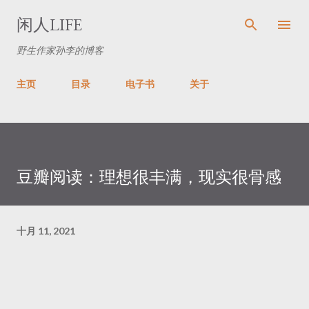
跳至主要内容
闲人LIFE
野生作家孙李的博客
主页
目录
电子书
关于
豆瓣阅读：理想很丰满，现实很骨感
十月 11, 2021