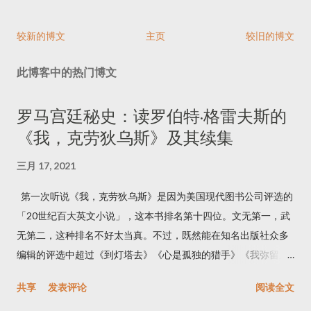
表
评
较新的博文
主页
较旧的博文
论
此博客中的热门博文
罗马宫廷秘史：读罗伯特·格雷夫斯的
《我，克劳狄乌斯》及其续集
三月 17, 2021
第一次听说《我，克劳狄乌斯》是因为美国现代图书公司评选的
「20世纪百大英文小说」，这本书排名第十四位。文无第一，武
无第二，这种排名不好太当真。不过，既然能在知名出版社众多
编辑的评选中超过《到灯塔去》《心是孤独的猎手》《我弥留之
际》《蝇王》《太阳照常升起》等名作而排到这么高的位置，必
共享
发表评论
阅读全文
有其独到之处。后来我又看到乔治·R·R·马丁的推荐，他盛赞这本