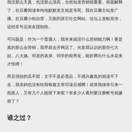
我没那么天真，也没那么清高，当然知道营销很重要。前面解释
了，在豆瓣阅读单纯地默默发文就是等死。我在豆瓣主站发广
播、在豆瓣小组自荐，又跑到其它社交网站、论坛上发帖宣传，
还经常号召亲友团助阵。
可问题是：作为一个普通人，我本来就没什么营销能力啊！要是
真的那么会营销，我早就去开网店了。光靠我认识的那些七大
姑、八大姨、邻居的表弟、同学的前男友，能折腾出什么水花来
才怪哩！
而且强扭的瓜不甜，文字不是必需品，不感兴趣真的就读不下
去，我亲妈也没有给我每篇文章写读后感啊！就算我侥幸引来一
批路人，又有几个人能留下来呢？有多少人看到要注册帐号就嫌
烦了？
谁之过？